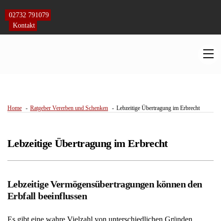
Skip
to
02732 791079
content
Kontakt
M
Home
Ratgeber Vererben und Schenken
Lebzeitige Übertragung im Erbrecht
Lebzeitige Übertragung im Erbrecht
Lebzeitige Vermögensübertragungen können den
Erbfall beeinflussen
Es gibt eine wahre Vielzahl von unterschiedlichen Gründen,