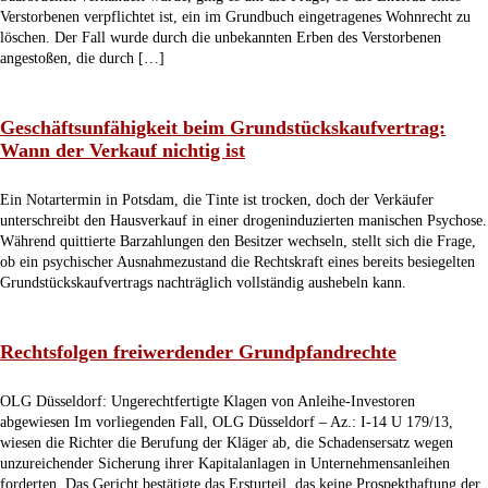
Verstorbenen verpflichtet ist, ein im Grundbuch eingetragenes Wohnrecht zu
löschen. Der Fall wurde durch die unbekannten Erben des Verstorbenen
angestoßen, die durch […]
Geschäftsunfähigkeit beim Grundstückskaufvertrag:
Wann der Verkauf nichtig ist
Ein Notartermin in Potsdam, die Tinte ist trocken, doch der Verkäufer
unterschreibt den Hausverkauf in einer drogeninduzierten manischen Psychose.
Während quittierte Barzahlungen den Besitzer wechseln, stellt sich die Frage,
ob ein psychischer Ausnahmezustand die Rechtskraft eines bereits besiegelten
Grundstückskaufvertrags nachträglich vollständig aushebeln kann.
Rechtsfolgen freiwerdender Grundpfandrechte
OLG Düsseldorf: Ungerechtfertigte Klagen von Anleihe-Investoren
abgewiesen Im vorliegenden Fall, OLG Düsseldorf – Az.: I-14 U 179/13,
wiesen die Richter die Berufung der Kläger ab, die Schadensersatz wegen
unzureichender Sicherung ihrer Kapitalanlagen in Unternehmensanleihen
forderten. Das Gericht bestätigte das Ersturteil, das keine Prospekthaftung der