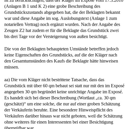
ist zu berücksichtigen, dass der Kläger im Exposé vom 17.3.2010
(Anlagen B 1 und K 2) eine grobe Beschreibung des
Grundstückszustands abgegeben hat, die der Beklagten bekannt
war und diese Angabe im sog. Auslobungstext (Anlage 1 zum
notariellen Vertrag) noch ergänzt wurden. Nach der Angabe des
Zeugen Z2 hat zudem er für die Beklagte das Grundstück zwei
bis drei Tage vor der Versteigerung von außen besichtigt.
Die von der Beklagten behaupteten Umstände betreffen jedoch
keine Eigenschaften des Grundstücks, auf die der Kläger nach
den Gesamtumständen des Kaufs die Beklagte hätte hinweisen
müssen.
aa) Die vom Kläger nicht bestrittene Tatsache, dass das
Grundstück mit über 60 qm bebaut sei statt nur mit den im Exposé
angegeben 30 qm begründet keine unrichtige Angabe im Exposé.
Es handelt sich bei dieser Beschreibung (Wortlaut „ca. 30 qm
(geschätzt)“ um eine solche, die nur auf einer groben Schätzung
der Verkäuferin beruhte. Eine besondere Hinweispflicht des
Verkäufers darüber hinaus war nicht geboten, weil die Schätzung
ohne weiteres für einen Interessenten bei einer Besichtigung
überprüfbar war.