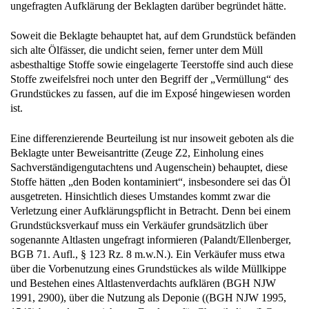
ungefragten Aufklärung der Beklagten darüber begründet hätte.
Soweit die Beklagte behauptet hat, auf dem Grundstück befänden
sich alte Ölfässer, die undicht seien, ferner unter dem Müll
asbesthaltige Stoffe sowie eingelagerte Teerstoffe sind auch diese
Stoffe zweifelsfrei noch unter den Begriff der „Vermüllung“ des
Grundstückes zu fassen, auf die im Exposé hingewiesen worden
ist.
Eine differenzierende Beurteilung ist nur insoweit geboten als die
Beklagte unter Beweisantritte (Zeuge Z2, Einholung eines
Sachverständigengutachtens und Augenschein) behauptet, diese
Stoffe hätten „den Boden kontaminiert“, insbesondere sei das Öl
ausgetreten. Hinsichtlich dieses Umstandes kommt zwar die
Verletzung einer Aufklärungspflicht in Betracht. Denn bei einem
Grundstücksverkauf muss ein Verkäufer grundsätzlich über
sogenannte Altlasten ungefragt informieren (Palandt/Ellenberger,
BGB 71. Aufl., § 123 Rz. 8 m.w.N.). Ein Verkäufer muss etwa
über die Vorbenutzung eines Grundstückes als wilde Müllkippe
und Bestehen eines Altlastenverdachts aufklären (BGH NJW
1991, 2900), über die Nutzung als Deponie ((BGH NJW 1995,