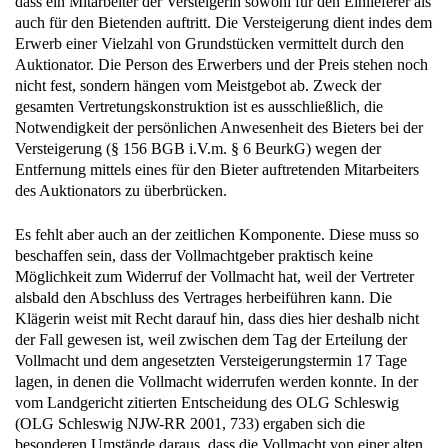
dass ein Mitarbeiter der Versteigerin sowohl für den Einlieferer als
auch für den Bietenden auftritt. Die Versteigerung dient indes dem
Erwerb einer Vielzahl von Grundstücken vermittelt durch den
Auktionator. Die Person des Erwerbers und der Preis stehen noch
nicht fest, sondern hängen vom Meistgebot ab. Zweck der
gesamten Vertretungskonstruktion ist es ausschließlich, die
Notwendigkeit der persönlichen Anwesenheit des Bieters bei der
Versteigerung (§ 156 BGB i.V.m. § 6 BeurkG) wegen der
Entfernung mittels eines für den Bieter auftretenden Mitarbeiters
des Auktionators zu überbrücken.
Es fehlt aber auch an der zeitlichen Komponente. Diese muss so
beschaffen sein, dass der Vollmachtgeber praktisch keine
Möglichkeit zum Widerruf der Vollmacht hat, weil der Vertreter
alsbald den Abschluss des Vertrages herbeiführen kann. Die
Klägerin weist mit Recht darauf hin, dass dies hier deshalb nicht
der Fall gewesen ist, weil zwischen dem Tag der Erteilung der
Vollmacht und dem angesetzten Versteigerungstermin 17 Tage
lagen, in denen die Vollmacht widerrufen werden konnte. In der
vom Landgericht zitierten Entscheidung des OLG Schleswig
(OLG Schleswig NJW-RR 2001, 733) ergaben sich die
besonderen Umstände daraus, dass die Vollmacht von einer alten,