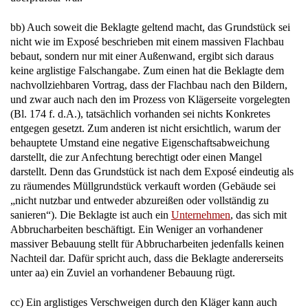
bb) Auch soweit die Beklagte geltend macht, das Grundstück sei
nicht wie im Exposé beschrieben mit einem massiven Flachbau
bebaut, sondern nur mit einer Außenwand, ergibt sich daraus
keine arglistige Falschangabe. Zum einen hat die Beklagte dem
nachvollziehbaren Vortrag, dass der Flachbau nach den Bildern,
und zwar auch nach den im Prozess von Klägerseite vorgelegten
(Bl. 174 f. d.A.), tatsächlich vorhanden sei nichts Konkretes
entgegen gesetzt. Zum anderen ist nicht ersichtlich, warum der
behauptete Umstand eine negative Eigenschaftsabweichung
darstellt, die zur Anfechtung berechtigt oder einen Mangel
darstellt. Denn das Grundstück ist nach dem Exposé eindeutig als
zu räumendes Müllgrundstück verkauft worden (Gebäude sei
„nicht nutzbar und entweder abzureißen oder vollständig zu
sanieren“). Die Beklagte ist auch ein
Unternehmen
, das sich mit
Abbrucharbeiten beschäftigt. Ein Weniger an vorhandener
massiver Bebauung stellt für Abbrucharbeiten jedenfalls keinen
Nachteil dar. Dafür spricht auch, dass die Beklagte andererseits
unter aa) ein Zuviel an vorhandener Bebauung rügt.
cc) Ein arglistiges Verschweigen durch den Kläger kann auch