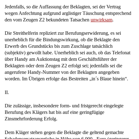
Jedenfalls, so die Auffassung der Beklagten, sei der Vertrag
wegen Anfechtung aufgrund arglistiger Täuschung entsprechend
den vom Zeugen Z2 bekundeten Tatsachen
unwirksam
.
Die Streithelferin repliziert zur Berufungserwiderung, es sei
unerheblich für die Bindungswirkung, ob die Beklagte den
Erwerb des Grundstücks bis zum Zuschlage tatsächlich
(subjektiv) gewollt habe. Unerheblich sei auch, ob das Telefonat
über Handy am Auktionstag mit dem Geschäftsführer der
Beklagten oder dem Zeugen Z2 erfolgt sei; jedenfalls sei die
angerufene Handy-Nummer von der Beklagten angegeben
worden. Im Übrigen erfolge das Bestreiten „in´s Blaue hinein“.
II.
Die zulässige, insbesondere form- und fristgerecht eingelegte
Berufung des Klägers hat bis auf eine geringfügige
Zinsmehrforderung Erfolg.
Dem Kläger stehen gegen die Beklagte die geltend gemachte
Schadensersatzansprüche in Höhe von 6.000,- Euro (geringerer