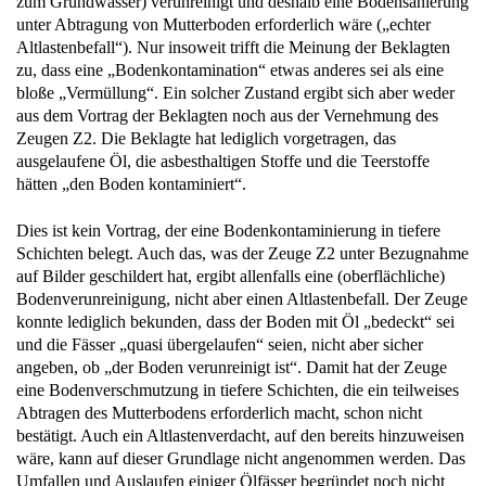
zum Grundwasser) verunreinigt und deshalb eine Bodensanierung
unter Abtragung von Mutterboden erforderlich wäre („echter
Altlastenbefall“). Nur insoweit trifft die Meinung der Beklagten
zu, dass eine „Bodenkontamination“ etwas anderes sei als eine
bloße „Vermüllung“. Ein solcher Zustand ergibt sich aber weder
aus dem Vortrag der Beklagten noch aus der Vernehmung des
Zeugen Z2. Die Beklagte hat lediglich vorgetragen, das
ausgelaufene Öl, die asbesthaltigen Stoffe und die Teerstoffe
hätten „den Boden kontaminiert“.
Dies ist kein Vortrag, der eine Bodenkontaminierung in tiefere
Schichten belegt. Auch das, was der Zeuge Z2 unter Bezugnahme
auf Bilder geschildert hat, ergibt allenfalls eine (oberflächliche)
Bodenverunreinigung, nicht aber einen Altlastenbefall. Der Zeuge
konnte lediglich bekunden, dass der Boden mit Öl „bedeckt“ sei
und die Fässer „quasi übergelaufen“ seien, nicht aber sicher
angeben, ob „der Boden verunreinigt ist“. Damit hat der Zeuge
eine Bodenverschmutzung in tiefere Schichten, die ein teilweises
Abtragen des Mutterbodens erforderlich macht, schon nicht
bestätigt. Auch ein Altlastenverdacht, auf den bereits hinzuweisen
wäre, kann auf dieser Grundlage nicht angenommen werden. Das
Umfallen und Auslaufen einiger Ölfässer begründet noch nicht