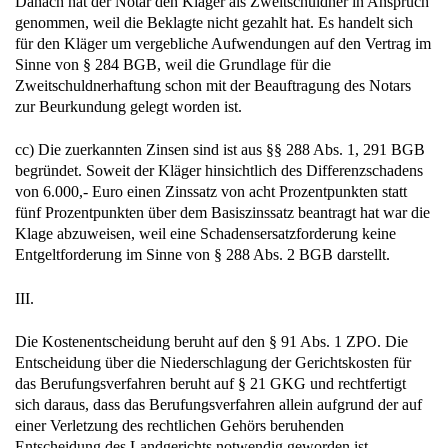
Danach hat der Notar den Kläger als Zweitschuldner in Anspruch
genommen, weil die Beklagte nicht gezahlt hat. Es handelt sich
für den Kläger um vergebliche Aufwendungen auf den Vertrag im
Sinne von § 284 BGB, weil die Grundlage für die
Zweitschuldnerhaftung schon mit der Beauftragung des Notars
zur Beurkundung gelegt worden ist.
cc) Die zuerkannten Zinsen sind ist aus §§ 288 Abs. 1, 291 BGB
begründet. Soweit der Kläger hinsichtlich des Differenzschadens
von 6.000,- Euro einen Zinssatz von acht Prozentpunkten statt
fünf Prozentpunkten über dem Basiszinssatz beantragt hat war die
Klage abzuweisen, weil eine Schadensersatzforderung keine
Entgeltforderung im Sinne von § 288 Abs. 2 BGB darstellt.
III.
Die Kostenentscheidung beruht auf den § 91 Abs. 1 ZPO. Die
Entscheidung über die Niederschlagung der Gerichtskosten für
das Berufungsverfahren beruht auf § 21 GKG und rechtfertigt
sich daraus, dass das Berufungsverfahren allein aufgrund der auf
einer Verletzung des rechtlichen Gehörs beruhenden
Entscheidung des Landgerichts notwendig geworden ist.