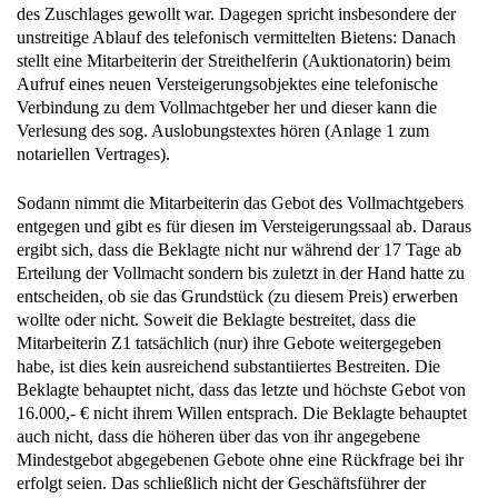
des Zuschlages gewollt war. Dagegen spricht insbesondere der
unstreitige Ablauf des telefonisch vermittelten Bietens: Danach
stellt eine Mitarbeiterin der Streithelferin (Auktionatorin) beim
Aufruf eines neuen Versteigerungsobjektes eine telefonische
Verbindung zu dem Vollmachtgeber her und dieser kann die
Verlesung des sog. Auslobungstextes hören (Anlage 1 zum
notariellen Vertrages).
Sodann nimmt die Mitarbeiterin das Gebot des Vollmachtgebers
entgegen und gibt es für diesen im Versteigerungssaal ab. Daraus
ergibt sich, dass die Beklagte nicht nur während der 17 Tage ab
Erteilung der Vollmacht sondern bis zuletzt in der Hand hatte zu
entscheiden, ob sie das Grundstück (zu diesem Preis) erwerben
wollte oder nicht. Soweit die Beklagte bestreitet, dass die
Mitarbeiterin Z1 tatsächlich (nur) ihre Gebote weitergegeben
habe, ist dies kein ausreichend substantiiertes Bestreiten. Die
Beklagte behauptet nicht, dass das letzte und höchste Gebot von
16.000,- € nicht ihrem Willen entsprach. Die Beklagte behauptet
auch nicht, dass die höheren über das von ihr angegebene
Mindestgebot abgegebenen Gebote ohne eine Rückfrage bei ihr
erfolgt seien. Das schließlich nicht der Geschäftsführer der