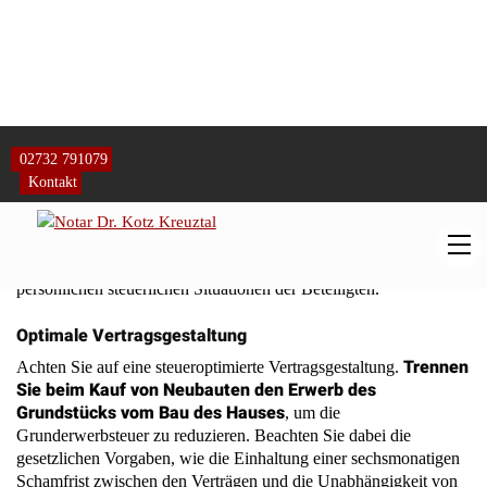
steuerliche Risiken durch folgende Maßnahmen minimieren:
Frühzeitige steuerliche Planung
Planen Sie die steuerlichen Aspekte der Übertragung
frühzeitig
. Analysieren Sie vor dem Vertragsabschluss die
möglichen steuerlichen Konsequenzen für beide Parteien.
Berücksichtigen Sie dabei Faktoren wie die Nutzung des
Grundstücks, den Zeitpunkt der Übertragung und die
persönlichen steuerlichen Situationen der Beteiligten.
Optimale Vertragsgestaltung
Trennen
Achten Sie auf eine steueroptimierte Vertragsgestaltung.
Sie beim Kauf von Neubauten den Erwerb des
Grundstücks vom Bau des Hauses
, um die
Grunderwerbsteuer zu reduzieren. Beachten Sie dabei die
gesetzlichen Vorgaben, wie die Einhaltung einer sechsmonatigen
Schamfrist zwischen den Verträgen und die Unabhängigkeit von
Grundstücksverkäufer und Bauunternehmer.
Sorgfältige Kaufpreisaufteilung