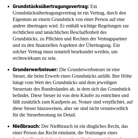
andere übertragen wird. Er enthält wichtige Regelungen zur
rechtlichen und tatsächlichen Beschaffenheit des
Grundstücks, zu Pflichten und Rechten der Vertragspartner
und zu den finanziellen Aspekten der Übertragung. Ein
solcher Vertrag muss notariell beurkundet werden, um
rechtswirksam zu sein.
Grunderwerbsteuer:
Die Grunderwerbsteuer ist eine
Steuer, die beim Erwerb eines Grundstücks anfällt. Ihre Höhe
hängt vom Wert des Grundstücks und dem jeweiligen
Steuersatz des Bundeslandes ab, in dem sich das Grundstück
befindet. Diese Steuer ist von dem Käufer zu entrichten und
fällt zusätzlich zum Kaufpreis an. Notare sind verpflichtet, auf
diese Steuer hinzuweisen, aber sie sind nicht verantwortlich
für die Steuerberatung im Detail.
Nießbrauch:
Der Nießbrauch ist ein dingliches Recht, das
einer Person das Recht einräumt, die Nutzungen eines
fremden Grundstücks oder anderer Sachen zu ziehen, ohne
Eigentümer zu sein. Im beschriebenen Fall behielt sich der
Vater dieses Recht vor, damit er das Grundstück nutzen
konnte, obwohl das Eigentum an die Tochter überging. Es ist