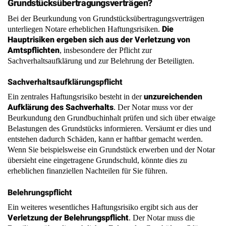
Hauptrisiken ergeben sich aus der Verletzung von
Amtspflichten
, insbesondere der Pflicht zur
Sachverhaltsaufklärung und zur Belehrung der Beteiligten.
Sachverhaltsaufklärungspflicht
unzureichenden
Ein zentrales Haftungsrisiko besteht in der
Aufklärung des Sachverhalts
. Der Notar muss vor der
Beurkundung den Grundbuchinhalt prüfen und sich über etwaige
Belastungen des Grundstücks informieren. Versäumt er dies und
entstehen dadurch Schäden, kann er haftbar gemacht werden.
Wenn Sie beispielsweise ein Grundstück erwerben und der Notar
übersieht eine eingetragene Grundschuld, könnte dies zu
erheblichen finanziellen Nachteilen für Sie führen.
Belehrungspflicht
Ein weiteres wesentliches Haftungsrisiko ergibt sich aus der
Verletzung der Belehrungspflicht
. Der Notar muss die
Beteiligten über die rechtlichen Folgen des Geschäfts aufklären.
Stellen Sie sich vor, Sie möchten ein Grundstück mit einem
Wegerecht übertragen. Wenn der Notar Sie nicht darüber aufklärt,
dass dieses Recht möglicherweise nicht automatisch auf den