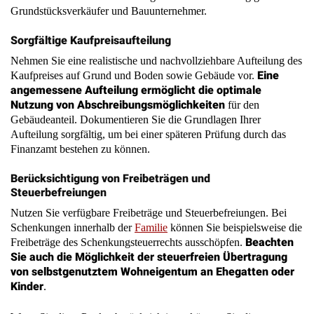
Nehmen Sie eine realistische und nachvollziehbare Aufteilung des
Eine
Kaufpreises auf Grund und Boden sowie Gebäude vor.
angemessene Aufteilung ermöglicht die optimale
Nutzung von Abschreibungsmöglichkeiten
für den
Gebäudeanteil. Dokumentieren Sie die Grundlagen Ihrer
Aufteilung sorgfältig, um bei einer späteren Prüfung durch das
Finanzamt bestehen zu können.
Berücksichtigung von Freibeträgen und
Steuerbefreiungen
Nutzen Sie verfügbare Freibeträge und Steuerbefreiungen. Bei
Schenkungen innerhalb der
Familie
können Sie beispielsweise die
Beachten
Freibeträge des Schenkungsteuerrechts ausschöpfen.
Sie auch die Möglichkeit der steuerfreien Übertragung
von selbstgenutztem Wohneigentum an Ehegatten oder
Kinder
.
Wenn Sie diese Punkte berücksichtigen, können Sie die
steuerlichen Risiken bei einer Grundstücksübertragung erheblich
reduzieren und möglicherweise sogar Steuervorteile erzielen. Eine
sorgfältige Planung und Umsetzung ist dabei entscheidend für den