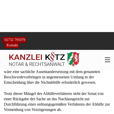
werde, genügt dem Begründungserfordernis vorliegend nicht.
Denn in der Beschwerdebegründung wird u. a. im Einzelnen auf
Literatur und Rechtsprechung Bezug genommen, welche von der
Eintragungsfähigkeit eines nicht eingetragenen Vereins unter
Nennung der Mitglieder ausgeht. Darunter wird auch eine
Entscheidung des Bundesgerichtshofs angeführt, welche die
Rechtspflegerin des Grundbuchamts ihrerseits zur Begründung
der gegenteiligen Ansicht angeführt hat.
Auch vor dem Hintergrund, dass das Grundbuchamt durch Erlass
der Zwischenverfügung vom 25.10.2022 und durch Anforderung
des Gerichtskostenvorschusses zunächst den Eindruck erweckt
hatte, dass die übrigen Eintragungsvoraussetzungen vorlägen,
wäre eine sachliche Auseinandersetzung mit dem genannten
Beschwerdevorbringen in angemessenen Umfang in der
Entscheidung über die Nichtabhilfe erforderlich gewesen.
Trotz dieser Mängel des Abhilfeverfahrens sieht der Senat von
einer Rückgabe der Sache an das Nachlassgericht zur
Durchführung eines ordnungsgemäßen Verfahrens der Abhilfe zur
Vermeidung von Verzögerungen ab.