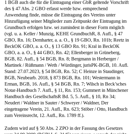
1 BGB auch die für die Eintragung einer GbR geltende Vorschrift
des § 47 Abs. 2 GBO erfasst werde bzw. entsprechend
Anwendung finde, müsse die Eintragung des Vereins unter
Hinzufügung seiner Mitglieder zum Zeitpunkt der Eintragung im
Grundbuch erfolgen bzw. sei zumindest in dieser Form möglich
(vgl. u. a. Keller / Munzig, KEHE GrundbuchR, 8. Aufl., § 47
GBO, Rn. 16; Demharter, a. a. O., § 19 GBO, Rn. 101b; Reetz in
BeckOK GBO, a. a. O., § 13 GBO Rn. 91; Kral in BeckOK
GBO, a. a. O., § 44 GBO, Rn. 42; Ellenberger in Grüneberg,
BGB, 82. Aufl., § 54 BGB, Rn. 8; Bergmann in Herberger /
Martinek / Rüßmann / Weth / Würdinger, jurisPK-BGB, 10. Aufl.
Stand: 27.07.2023, § 54 BGB, Rn. 52; C Heinze in Staudinger,
BGB, Neubearb. 2018, § 873 BGB, Rn. 101; Westermann in
Erman, BGB, 16. Aufl., § 54 BGB, Rn. 7; Wilsch in Beck’sches
Notar-Handbuch 7. Aufl., § 11, Rn. 153; Gummert in Münchener
Handbuch des GesellschaftsR Bd. 5, 5. Aufl., § 10, Rn 34;
Neudert / Waldner in Sauter / Schweyer / Waldner, Der
eingetragene Verein, 21. Aufl., Rn. 623; Stöber / Otto, Handbuch
zum Vereinsrecht, 12. Aufl., Rn. 1789 ff.).
Zudem wird auf § 50 Abs. 2 ZPO in der Fassung des Gesetzes