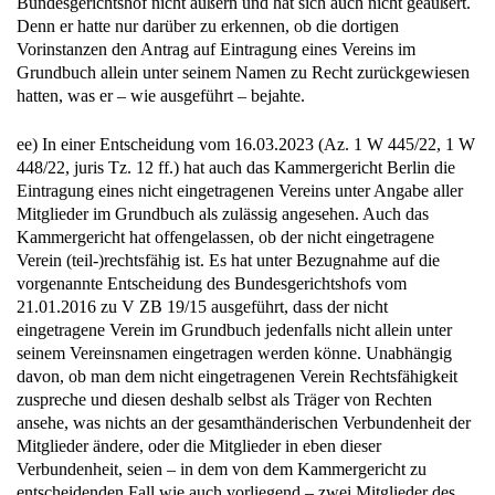
Bundesgerichtshof nicht äußern und hat sich auch nicht geäußert.
Denn er hatte nur darüber zu erkennen, ob die dortigen
Vorinstanzen den Antrag auf Eintragung eines Vereins im
Grundbuch allein unter seinem Namen zu Recht zurückgewiesen
hatten, was er – wie ausgeführt – bejahte.
ee) In einer Entscheidung vom 16.03.2023 (Az. 1 W 445/22, 1 W
448/22, juris Tz. 12 ff.) hat auch das Kammergericht Berlin die
Eintragung eines nicht eingetragenen Vereins unter Angabe aller
Mitglieder im Grundbuch als zulässig angesehen. Auch das
Kammergericht hat offengelassen, ob der nicht eingetragene
Verein (teil-)rechtsfähig ist. Es hat unter Bezugnahme auf die
vorgenannte Entscheidung des Bundesgerichtshofs vom
21.01.2016 zu V ZB 19/15 ausgeführt, dass der nicht
eingetragene Verein im Grundbuch jedenfalls nicht allein unter
seinem Vereinsnamen eingetragen werden könne. Unabhängig
davon, ob man dem nicht eingetragenen Verein Rechtsfähigkeit
zuspreche und diesen deshalb selbst als Träger von Rechten
ansehe, was nichts an der gesamthänderischen Verbundenheit der
Mitglieder ändere, oder die Mitglieder in eben dieser
Verbundenheit, seien – in dem von dem Kammergericht zu
entscheidenden Fall wie auch vorliegend – zwei Mitglieder des