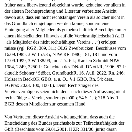
früher ganz überwiegend abgelehnt wurde, geht eine vor allem in
der älteren Rechtsprechung und Literatur verbreitete Ansicht
davon aus, dass ein nicht rechtsfähiger Verein als solcher nicht in
das Grundbuch eingetragen werden könne, sondern eine
Eintragung aller Mitglieder als gemeinschaftlich Berechtigte unter
einem klarstellenden Hinweis auf die Vereinsmitgliedschaft (z. B.
„als Mitglieder des nicht rechtsfähigen Vereins …“) erfolgen
müsse (vgl. RGZ, 309, 311; OLG Zweibrücken, Beschlüsse vom
16.09.1985, 3 W 157/85, NJW-RR 1986, 181, 181 und vom
17.09.1999, 3 W 138/99, juris Tz. 6 f.; Karsten Schmidt NJW
1984, 2249, 2250 f.; Gutachten des DNotI, DNotI-R, 1996, 82 f.;
aktuell: Schöner / Stöber, GrundbuchR, 16. Aufl. 2022, Rn. 246;
Holzer in BeckOK GBO, a. a. O., § 1 GBO, Rn. 54; ders.,
FGPrax 2023, 100, 100 f.). Denn Rechtsträger des
Vereinsvermögens seien nicht der – nach dieser Auffassung nicht
rechtsfähige – Verein, sondern gemäß § 54 S. 1, § 718 Abs. 1
BGB dessen Mitglieder zur gesamten Hand.
Von Vertretern dieser Ansicht wird angeführt, dass auch die
Entscheidung des Bundesgerichtshofs zur Teilrechtsfähigkeit der
GbR (Beschluss vom 29.01.2001, II ZR 331/00, juris) daran