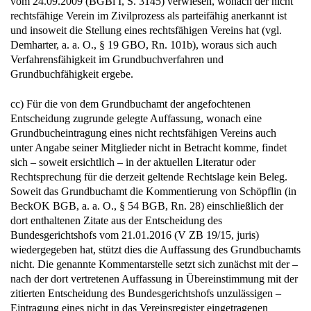
vom 24.09.2009 (BGBl I, S. 3145) verwiesen, wonach der nicht
rechtsfähige Verein im Zivilprozess als parteifähig anerkannt ist
und insoweit die Stellung eines rechtsfähigen Vereins hat (vgl.
Demharter, a. a. O., § 19 GBO, Rn. 101b), woraus sich auch
Verfahrensfähigkeit im Grundbuchverfahren und
Grundbuchfähigkeit ergebe.
cc) Für die von dem Grundbuchamt der angefochtenen
Entscheidung zugrunde gelegte Auffassung, wonach eine
Grundbucheintragung eines nicht rechtsfähigen Vereins auch
unter Angabe seiner Mitglieder nicht in Betracht komme, findet
sich – soweit ersichtlich – in der aktuellen Literatur oder
Rechtsprechung für die derzeit geltende Rechtslage kein Beleg.
Soweit das Grundbuchamt die Kommentierung von Schöpflin (in
BeckOK BGB, a. a. O., § 54 BGB, Rn. 28) einschließlich der
dort enthaltenen Zitate aus der Entscheidung des
Bundesgerichtshofs vom 21.01.2016 (V ZB 19/15, juris)
wiedergegeben hat, stützt dies die Auffassung des Grundbuchamts
nicht. Die genannte Kommentarstelle setzt sich zunächst mit der –
nach der dort vertretenen Auffassung in Übereinstimmung mit der
zitierten Entscheidung des Bundesgerichtshofs unzulässigen –
Eintragung eines nicht in das Vereinsregister eingetragenen