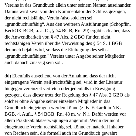
Vereins in das Grundbuch allein unter seinem Namen auseinander.
Daraus wird zwar von dem Kommentator der Schluss gezogen,
der nicht rechtsfähige Verein (also solcher) sei
„grundbuchunfähig“. Aus den weiteren Ausführungen (Schöpflin,
BeckOK BGB, a. a. O., § 54 BGB, Rn. 29) ergibt sich aber, dass
die Anwendbarkeit von § 47 Abs. 2 GBO für den nicht
rechtsfähigen Verein über die Verweisung des § 54 S. 1 BGB
dennoch bejaht wird, so dass die Eintragung des selbst
„grundbuchunfähigen“ Vereins unter Angabe seiner Mitglieder
auch danach zulässig sein soll.
dd) Ebenfalls ausgehend von der Annahme, dass der nicht
eingetragene Verein (teil-)rechtsfähig sei, wird in der Literatur
hingegen vereinzelt vertreten oder jedenfalls in Erwägung
gezogen, dass dieser trotz der Regelung des § 47 Abs. 2 GBO als
solcher ohne Angabe seiner einzelnen Mitglieder in das
Grundbuch eingetragen werden könne (z. B. Eckardt in NK-
BGB, 4. Aufl., § 54 BGB, Rn. 48 m. w. N.). Dafür werden vor
allem Praktikabilitätserwägungen angeführt: Wenn der nicht
eingetragene Verein rechtsfähig sei, könne er materiell Inhaber
von Rechten sein, die formell auch im Grundbuch gewahrt