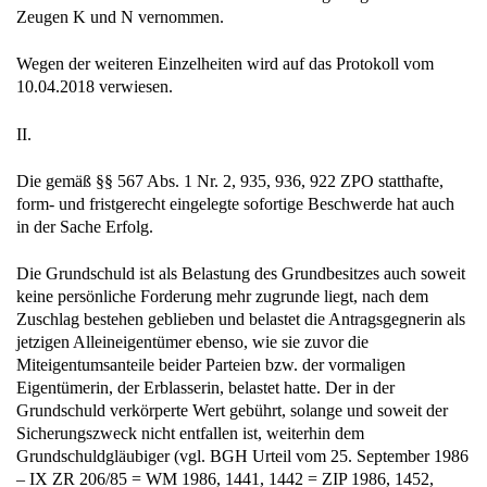
Wegen der weiteren Einzelheiten wird auf das Protokoll vom
10.04.2018 verwiesen.
II.
Die gemäß §§ 567 Abs. 1 Nr. 2, 935, 936, 922 ZPO statthafte,
form- und fristgerecht eingelegte sofortige Beschwerde hat auch
in der Sache Erfolg.
Die Grundschuld ist als Belastung des Grundbesitzes auch soweit
keine persönliche Forderung mehr zugrunde liegt, nach dem
Zuschlag bestehen geblieben und belastet die Antragsgegnerin als
jetzigen Alleineigentümer ebenso, wie sie zuvor die
Miteigentumsanteile beider Parteien bzw. der vormaligen
Eigentümerin, der Erblasserin, belastet hatte. Der in der
Grundschuld verkörperte Wert gebührt, solange und soweit der
Sicherungszweck nicht entfallen ist, weiterhin dem
Grundschuldgläubiger (vgl. BGH Urteil vom 25. September 1986
– IX ZR 206/85 = WM 1986, 1441, 1442 = ZIP 1986, 1452,
1453). Etwas anderes gälte nur, wenn ein Fall des § 50 Abs. 1