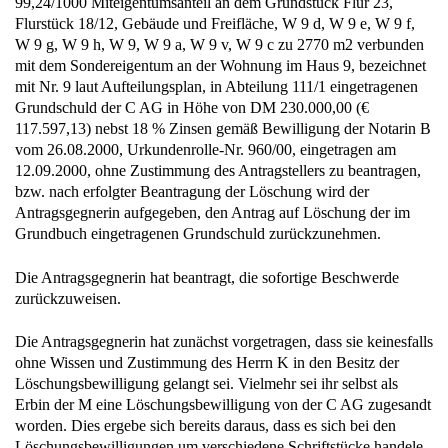
Flurstück 18/12, Gebäude und Freifläche, W 9 d, W 9 e, W 9 f,
W 9 g, W 9 h, W 9, W 9 a, W 9 v, W 9 c zu 2770 m2 verbunden
mit dem Sondereigentum an der Wohnung im Haus 9, bezeichnet
mit Nr. 9 laut Aufteilungsplan, in Abteilung 111/1 eingetragenen
Grundschuld der C AG in Höhe von DM 230.000,00 (€
117.597,13) nebst 18 % Zinsen gemäß Bewilligung der Notarin B
vom 26.08.2000, Urkundenrolle-Nr. 960/00, eingetragen am
12.09.2000, ohne Zustimmung des Antragstellers zu beantragen,
bzw. nach erfolgter Beantragung der Löschung wird der
Antragsgegnerin aufgegeben, den Antrag auf Löschung der im
Grundbuch eingetragenen Grundschuld zurückzunehmen.
Die Antragsgegnerin hat beantragt, die sofortige Beschwerde
zurückzuweisen.
Die Antragsgegnerin hat zunächst vorgetragen, dass sie keinesfalls
ohne Wissen und Zustimmung des Herrn K in den Besitz der
Löschungsbewilligung gelangt sei. Vielmehr sei ihr selbst als
Erbin der M eine Löschungsbewilligung von der C AG zugesandt
worden. Dies ergebe sich bereits daraus, dass es sich bei den
Löschungsbewilligungen um verschiedene Schriftstücke handele.