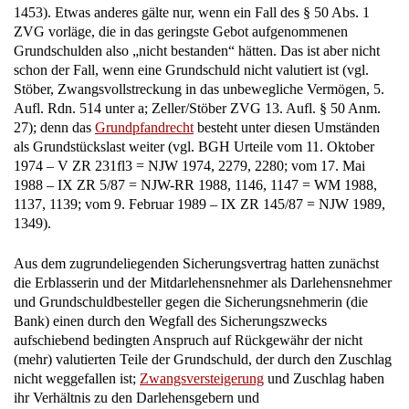
ZVG vorläge, die in das geringste Gebot aufgenommenen
Grundschulden also „nicht bestanden“ hätten. Das ist aber nicht
schon der Fall, wenn eine Grundschuld nicht valutiert ist (vgl.
Stöber, Zwangsvollstreckung in das unbewegliche Vermögen, 5.
Aufl. Rdn. 514 unter a; Zeller/Stöber ZVG 13. Aufl. § 50 Anm.
27); denn das
Grundpfandrecht
besteht unter diesen Umständen
als Grundstückslast weiter (vgl. BGH Urteile vom 11. Oktober
1974 – V ZR 231fl3 = NJW 1974, 2279, 2280; vom 17. Mai
1988 – IX ZR 5/87 = NJW-RR 1988, 1146, 1147 = WM 1988,
1137, 1139; vom 9. Februar 1989 – IX ZR 145/87 = NJW 1989,
1349).
Aus dem zugrundeliegenden Sicherungsvertrag hatten zunächst
die Erblasserin und der Mitdarlehensnehmer als Darlehensnehmer
und Grundschuldbesteller gegen die Sicherungsnehmerin (die
Bank) einen durch den Wegfall des Sicherungszwecks
aufschiebend bedingten Anspruch auf Rückgewähr der nicht
(mehr) valutierten Teile der Grundschuld, der durch den Zuschlag
nicht weggefallen ist;
Zwangsversteigerung
und Zuschlag haben
ihr Verhältnis zu den Darlehensgebern und
Grundschuldgläubigern insoweit nicht berührt (vgl. BGH WM