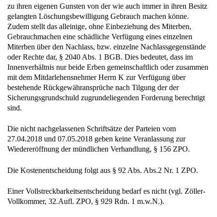
gelangten Löschungsbewilligung Gebrauch machen könne.
Zudem stellt das alleinige, ohne Einbeziehung des Miterben,
Gebrauchmachen eine schädliche Verfügung eines einzelnen
Miterben über den Nachlass, bzw. einzelne Nachlassgegenstände
oder Rechte dar, § 2040 Abs. 1 BGB. Dies bedeutet, dass im
Innenverhältnis nur beide Erben gemeinschaftlich oder zusammen
mit dem Mitdarlehensnehmer Herrn K zur Verfügung über
bestehende Rückgewähransprüche nach Tilgung der der
Sicherungsgrundschuld zugrundeliegenden Forderung berechtigt
sind.
Die nicht nachgelassenen Schriftsätze der Parteien vom
27.04.2018 und 07.05.2018 geben keine Veranlassung zur
Wiedereröffnung der mündlichen Verhandlung, § 156 ZPO.
Die Kostenentscheidung folgt aus § 92 Abs. Abs.2 Nr. 1 ZPO.
Einer Vollstreckbarkeitsentscheidung bedarf es nicht (vgl. Zöller-
Vollkommer, 32.Aufl. ZPO, § 929 Rdn. 1 m.w.N.).
Eine Revision ist nicht statthaft, § 542 Abs.2 ZPO.