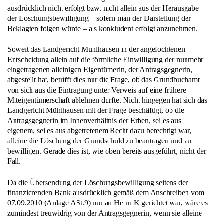
der Löschungsbewilligung – sofern man der Darstellung der
Beklagten folgen würde – als konkludent erfolgt anzunehmen.
Soweit das Landgericht Mühlhausen in der angefochtenen
Entscheidung allein auf die förmliche Einwilligung der nunmehr
eingetragenen alleinigen Eigentümerin, der Antragsgegnerin,
abgestellt hat, betrifft dies nur die Frage, ob das Grundbuchamt
von sich aus die Eintragung unter Verweis auf eine frühere
Miteigentümerschaft ablehnen durfte. Nicht hingegen hat sich das
Landgericht Mühlhausen mit der Frage beschäftigt, ob die
Antragsgegnerin im Innenverhältnis der Erben, sei es aus
eigenem, sei es aus abgetretenem Recht dazu berechtigt war,
alleine die Löschung der Grundschuld zu beantragen und zu
bewilligen. Gerade dies ist, wie oben bereits ausgeführt, nicht der
Fall.
Da die Übersendung der Löschungsbewilligung seitens der
finanzierenden Bank ausdrücklich gemäß dem Anschreiben vom
07.09.2010 (Anlage ASt.9) nur an Herrn K gerichtet war, wäre es
zumindest treuwidrig von der Antragsgegnerin, wenn sie alleine
zu ihren eigenen Gunsten von der wie auch immer in ihren Besitz