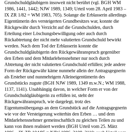
1986, 1441, 1442; NJW 1989, 1349; Urteil vom 28. April 1983 –
IX ZR 1/82 = WM 1983, 705). Solange die Erblasserin allerdings
Eigentümerin des versteigerten Grundbesitzes war, konnte die
Rückgewähr durch Verzicht auf die Grundschulden, durch
Erteilung einer Löschungsbewilligung oder auch durch
Rückabtretung der nicht mehr valutierten Grundschuld bewirkt
werden. Nach dem Tod der Erblasserin konnte die
Grundschuldgläubigerin den Rückgewähranspruch gegenüber
den Erben und dem Mitdarlehensnehmer nur noch durch
Abtretung der nicht valutierten Grundschuld erfüllen; jede andere
Form der Rückgewähr käme nunmehr allein der Antragsgegnerin
als Ersteher und nunmehrigem Alleineigentümerin des
Grundstücks zugute (BGH NJW 1989, 1349 m.w.N.; WM 1988,
1137, 1141). Unabhängig davon, in welcher Form er von der
Grundschuldgläubigerin zu erfüllen ist, steht der
Rückgewähranspruch, wie dargelegt, trotz des
Eigentumsübergangs an dem Grundstück auf die Antragsgegnerin
wie vor der Versteigerung weiterhin den Erben … und dem
Mitdarlehensnehmer gemeinschaftlich zu gleichen Teilen zu und
kann von ihnen realisiert werden (BGH Urteil vom 25. März
1986 – IX ZR 104/85 = NJW 1986, 2108, 2110; auch Urteil vom