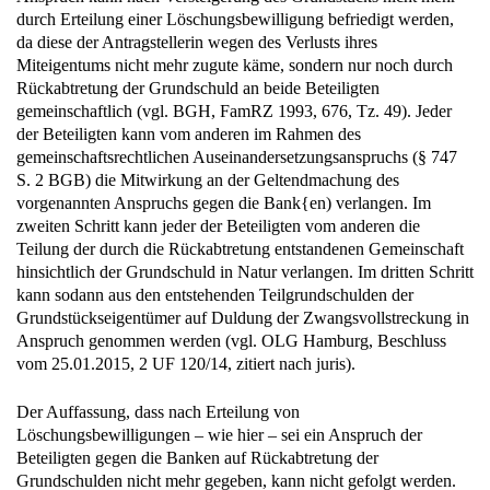
da diese der Antragstellerin wegen des Verlusts ihres
Miteigentums nicht mehr zugute käme, sondern nur noch durch
Rückabtretung der Grundschuld an beide Beteiligten
gemeinschaftlich (vgl. BGH, FamRZ 1993, 676, Tz. 49). Jeder
der Beteiligten kann vom anderen im Rahmen des
gemeinschaftsrechtlichen Auseinandersetzungsanspruchs (§ 747
S. 2 BGB) die Mitwirkung an der Geltendmachung des
vorgenannten Anspruchs gegen die Bank{en) verlangen. Im
zweiten Schritt kann jeder der Beteiligten vom anderen die
Teilung der durch die Rückabtretung entstandenen Gemeinschaft
hinsichtlich der Grundschuld in Natur verlangen. Im dritten Schritt
kann sodann aus den entstehenden Teilgrundschulden der
Grundstückseigentümer auf Duldung der Zwangsvollstreckung in
Anspruch genommen werden (vgl. OLG Hamburg, Beschluss
vom 25.01.2015, 2 UF 120/14, zitiert nach juris).
Der Auffassung, dass nach Erteilung von
Löschungsbewilligungen – wie hier – sei ein Anspruch der
Beteiligten gegen die Banken auf Rückabtretung der
Grundschulden nicht mehr gegeben, kann nicht gefolgt werden.
Wie bereits ausgeführt, sind die Banken aufgrund der