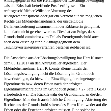
„als die Erbschaft betreffende Post“ erfolgt sein. Ein
rechtsgeschäftlicher Wille der Abtretung des
Rückgewähranspruchs oder gar ein Verzicht auf die möglichen
Rechte des Mitdarlehensnehmers, der unstreitig die
Darlehensforderung zusammen mit der Erblasserin getilgt hat,
kann darin nicht gesehen werden. Dies hat zur Folge, dass die
Grundschuld zumindest zum Teil als Fremdgrundschuld auch
nach dem Zuschlag für die Antragsgegnerin dem
Teilungsversteigerungsverfahren bestehen geblieben ist.
Die Ansprüche aus der Löschungsbewilligung hat Herr K unter
dem 05.12.2017 an den Antragsteller abgetreten. Der
Mitdarlehensnehmer Herr K konnte alleine mittels der
Löschungsbewilligung nicht die Löschung im Grundbuch
bewerkstelligen, da hierzu die Einwilligung der eingetragenen
Eigentümerin bzw. deren Erben nach der erfolgten
Eigentumsumschreibung im Grundbuch gemäß § 27 Satz 1 GBO
erforderlich war. Die Rückgewähr der Grundschuld an die/den
Eigentümer hätte durch ausdrückliche Übertragung, Abtretung der
Rechte aus der Grundschuld seitens des Herrn K entweder auf die
Erben oder die Ersteherin erfolgen müssen. Eine solche ist
ausdrücklich nicht erfolgt bzw. nicht allein aus der Herausgabe