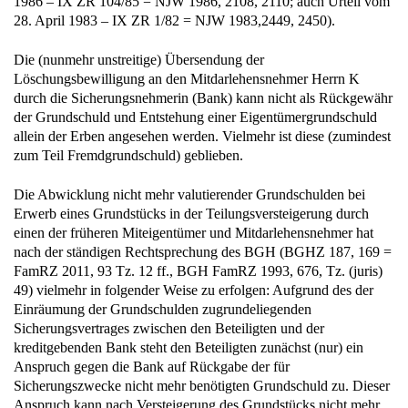
28. April 1983 – IX ZR 1/82 = NJW 1983,2449, 2450).
Die (nunmehr unstreitige) Übersendung der
Löschungsbewilligung an den Mitdarlehensnehmer Herrn K
durch die Sicherungsnehmerin (Bank) kann nicht als Rückgewähr
der Grundschuld und Entstehung einer Eigentümergrundschuld
allein der Erben angesehen werden. Vielmehr ist diese (zumindest
zum Teil Fremdgrundschuld) geblieben.
Die Abwicklung nicht mehr valutierender Grundschulden bei
Erwerb eines Grundstücks in der Teilungsversteigerung durch
einen der früheren Miteigentümer und Mitdarlehensnehmer hat
nach der ständigen Rechtsprechung des BGH (BGHZ 187, 169 =
FamRZ 2011, 93 Tz. 12 ff., BGH FamRZ 1993, 676, Tz. (juris)
49) vielmehr in folgender Weise zu erfolgen: Aufgrund des der
Einräumung der Grundschulden zugrundeliegenden
Sicherungsvertrages zwischen den Beteiligten und der
kreditgebenden Bank steht den Beteiligten zunächst (nur) ein
Anspruch gegen die Bank auf Rückgabe der für
Sicherungszwecke nicht mehr benötigten Grundschuld zu. Dieser
Anspruch kann nach Versteigerung des Grundstücks nicht mehr
durch Erteilung einer Löschungsbewilligung befriedigt werden,