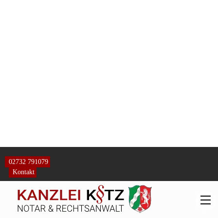
1. Auf die sofortige Beschwerde des Klägers wird der Beschluss
des Landgerichts Mühlhausen vom 12.01.2018, Az.. 6 0 9/18, wie
folgt abgeändert:
Der Antragsgegnerin wird im Wege der einstweiligen Verfügung
untersagt, die Löschung der im Wohnungsgrundbuch von B Blatt
6508, Gemarkung B, 99,24/1000 Miteigentumsanteil an dem
Grundstück
Flur 23, Flurstück 18/12, Gebäude und Freifläche, W
9 d, W9 e, W 9 f, W 9 g, W 9 h, W 9, W 9 a, W 9 v, W 9 c zu
2770 m2 verbunden mit dem Sondereigentum an der Wohnung im
Haus 9, bezeichnet mit Nr. 9 laut Aufteilungsplan, in Abteilung
111/1 eingetragenen Grundschuld der C AG in Höhe von DM
230.000,00 (€ 117.597,13) nebst 18 % Zinsen gemäß Bewilligung
der Notarin B vom 26.08.2000, Urkundenrolle-Nr. 960/00,
eingetragen am 12.09.2000, ohne Zustimmung des Antragstellers
zu beantragen. Soweit ein wirksamer Löschungsantrag bereits
gestellt wurde, hat die Antragsgegnerin als eingetragene
Eigentümerin die Zustimmung zur Löschung zurück zu nehmen
und den Notar Dr. R anzuweisen, den Löschungsantrag zurück zu
nehmen, sofern der Antragsteller der Löschung nicht ebenfalls