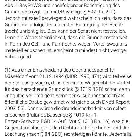
Abs. 4 BayStrWG und nachfolgender Berichtigung des
Grundbuchs (vgl. Palandt/Bassenge § 892 Rn. 2 ff.).
Jedoch müsste überwiegend wahrscheinlich sein, dass das
Grundbuch infolge der fehlenden Eintragung des Rechts
(noch) unrichtig ist. Dies kann der Senat nicht feststellen.
Denn die Wahrscheinlichkeit, dass die Grunddienstbarkeit
in Form des Geh- und Fahrtrechts wegen Vorteilswegfalls
materiell erloschen ist, erscheint zumindest nicht weniger
naheliegend.
(1) Aus einer Entscheidung des Oberlandesgerichts
Düsseldorf vom 21.12.1994 (MDR 1995, 471) wird teilweise
der Schluss gezogen, dass bei einem Wegerecht der Vorteil
für das herrschende Grundstück (§ 1019 BGB) schon dann
endgültig verloren geht, wenn der Ausübungsbereich als
öffentliche Straße gewidmet wird (siehe auch DNotI-Report
2003, 55). Dann würde die Grunddienstbarkeit von selbst
erlöschen (Palandt/Bassenge § 1019 Rn. 1;
Erman/Grziwotz BGB 14 Aufl. Vor § 1018 Rn. 16), was die
Gegenstandslosigkeit des Rechts zur Folge haben und die
Löschung (nach § 84 GBO) rechtfertigen könnte. Jedenfalls