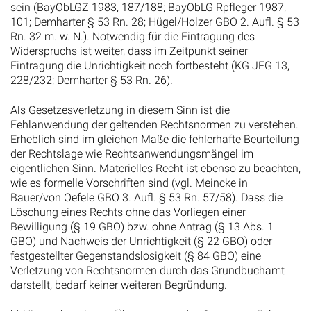
sein (BayObLGZ 1983, 187/188; BayObLG Rpfleger 1987,
101; Demharter § 53 Rn. 28; Hügel/Holzer GBO 2. Aufl. § 53
Rn. 32 m. w. N.). Notwendig für die Eintragung des
Widerspruchs ist weiter, dass im Zeitpunkt seiner
Eintragung die Unrichtigkeit noch fortbesteht (KG JFG 13,
228/232; Demharter § 53 Rn. 26).
Als Gesetzesverletzung in diesem Sinn ist die
Fehlanwendung der geltenden Rechtsnormen zu verstehen.
Erheblich sind im gleichen Maße die fehlerhafte Beurteilung
der Rechtslage wie Rechtsanwendungsmängel im
eigentlichen Sinn. Materielles Recht ist ebenso zu beachten,
wie es formelle Vorschriften sind (vgl. Meincke in
Bauer/von Oefele GBO 3. Aufl. § 53 Rn. 57/58). Dass die
Löschung eines Rechts ohne das Vorliegen einer
Bewilligung (§ 19 GBO) bzw. ohne Antrag (§ 13 Abs. 1
GBO) und Nachweis der Unrichtigkeit (§ 22 GBO) oder
festgestellter Gegenstandslosigkeit (§ 84 GBO) eine
Verletzung von Rechtsnormen durch das Grundbuchamt
darstellt, bedarf keiner weiteren Begründung.