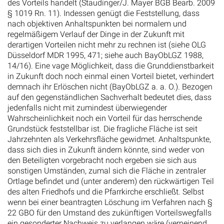
des Vorteils handelt (Staudinger/J. Mayer BGB Bearb. 2009
§ 1019 Rn. 11). Indessen genügt die Feststellung, dass
nach objektiven Anhaltspunkten bei normalem und
regelmäßigem Verlauf der Dinge in der Zukunft mit
derartigen Vorteilen nicht mehr zu rechnen ist (siehe OLG
Düsseldorf MDR 1995, 471; siehe auch BayObLGZ 1988,
14/16). Eine vage Möglichkeit, dass die Grunddienstbarkeit
in Zukunft doch noch einmal einen Vorteil bietet, verhindert
demnach ihr Erlöschen nicht (BayObLGZ a. a. O.). Bezogen
auf den gegenständlichen Sachverhalt bedeutet dies, dass
jedenfalls nicht mit zumindest überwiegender
Wahrscheinlichkeit noch ein Vorteil für das herrschende
Grundstück feststellbar ist. Die fragliche Fläche ist seit
Jahrzehnten als Verkehrsfläche gewidmet. Anhaltspunkte,
dass sich dies in Zukunft ändern könnte, sind weder von
den Beteiligten vorgebracht noch ergeben sie sich aus
sonstigen Umständen, zumal sich die Fläche in zentraler
Ortlage befindet und (unter anderem) den rückwärtigen Teil
des alten Friedhofs und die Pfarrkirche erschließt. Selbst
wenn bei einer beantragten Löschung im Verfahren nach §
22 GBO für den Umstand des zukünftigen Vorteilswegfalls
ein gesonderter Nachweis zu verlangen wäre (verneinend