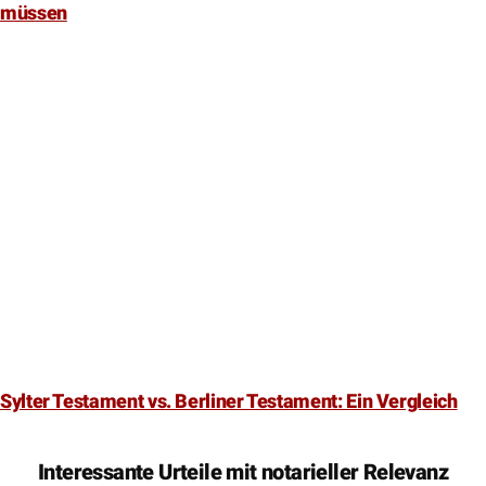
Sylter Testament vs. Berliner Testament: Ein Vergleich
Interessante Urteile mit notarieller Relevanz
Notarkostenrechnung – Gebührenermäßigung für eine
Stiftung
LG Bremen – Az.: 4 T 139/17 – Beschluss vom 09.01.2018 1. Die
Notarkostenrechnung des Antragstellers vom 30.12.2016,
Rechnungsnummer […] wird bestätigt. 2. Die Entscheidung ergeht
gerichtsgebührenfrei. Außergerichtliche Kosten werden nicht erstattet.
Gründe I. Der Antragsteller begehrt die Bestätigung einer von der
Antragsgegnerin beanstandeten Notarkostenrechnung. Dem liegt