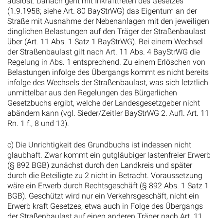
auslöst. Danach geht mit Inkrafttreten des Gesetzes
(1.9.1958; siehe Art. 80 BayStrWG) das Eigentum an der
Straße mit Ausnahme der Nebenanlagen mit den jeweiligen
dinglichen Belastungen auf den Träger der Straßenbaulast
über (Art. 11 Abs. 1 Satz 1 BayStrWG). Bei einem Wechsel
der Straßenbaulast gilt nach Art. 11 Abs. 4 BayStrWG die
Regelung in Abs. 1 entsprechend. Zu einem Erlöschen von
Belastungen infolge des Übergangs kommt es nicht bereits
infolge des Wechsels der Straßenbaulast, was sich letztlich
unmittelbar aus den Regelungen des Bürgerlichen
Gesetzbuchs ergibt, welche der Landesgesetzgeber nicht
abändern kann (vgl. Sieder/Zeitler BayStrWG 2. Aufl. Art. 11
Rn. 1 f., 8 und 13).
c) Die Unrichtigkeit des Grundbuchs ist indessen nicht
glaubhaft. Zwar kommt ein gutgläubiger lastenfreier Erwerb
(§ 892 BGB) zunächst durch den Landkreis und später
durch die Beteiligte zu 2 nicht in Betracht. Voraussetzung
wäre ein Erwerb durch Rechtsgeschäft (§ 892 Abs. 1 Satz 1
BGB). Geschützt wird nur ein Verkehrsgeschäft, nicht ein
Erwerb kraft Gesetzes, etwa auch in Folge des Übergangs
der Straßenbaulast auf einen anderen Träger nach Art. 11