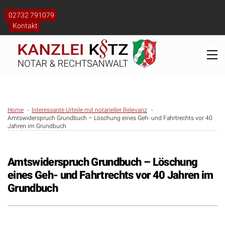
Skip
to
02732 791079
content
Kontakt
M
Home
Interessante Urteile mit notarieller Relevanz
Amtswiderspruch Grundbuch – Löschung eines Geh- und Fahrtrechts vor 40
Jahren im Grundbuch
Amtswiderspruch Grundbuch – Löschung
eines Geh- und Fahrtrechts vor 40 Jahren im
Grundbuch