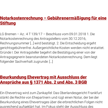
folgender Sachverhalt zugrunde: […]
Beurkundung Ehevertrag mit Ausschluss der
Ansprüche aus § 1371 Abs. 2 und Abs. 3 BGB
Ein Ehevertrag wird zum Zankapfel: Das Oberlandesgericht Frankfurt
stärkt die Rechte von Ehepartnern und rügt einen Notar, der bei der
Beurkundung eines Ehevertrages über die erbrechtlichen Folgen nicht
ausreichend aufgeklärt hat. Im Fokus steht der Ausschluss des
sogenannten "großen Pflichtteils", der dem überlebenden Ehegatten im
Todesfall einen größeren Erbanspruch sichert. […]
Grundbuchverfahren – Eintragung der Abtretung bei
mehrfach abgetretener Gesamtgrundschuld
OLG München – Az.: 34 Wx 372/13 – Urteil vom 11.02.2014 I. Auf die
Beschwerde der Beteiligten zu 1 wird der Beschluss des Amtsgerichts
Freyung – Grundbuchamt – vom 20. August 2013 insoweit aufgehoben,
als der Eintragungsantrag der Beteiligten zu 1 abgewiesen wird. II. Das
Grundbuchamt Freyung wird angewiesen, die […]