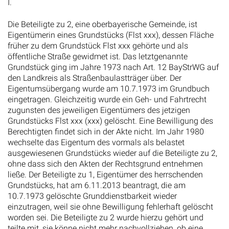
I.
Die Beteiligte zu 2, eine oberbayerische Gemeinde, ist
Eigentümerin eines Grundstücks (Flst xxx), dessen Fläche
früher zu dem Grundstück Flst xxx gehörte und als
öffentliche Straße gewidmet ist. Das letztgenannte
Grundstück ging im Jahre 1973 nach Art. 12 BayStrWG auf
den Landkreis als Straßenbaulastträger über. Der
Eigentumsübergang wurde am 10.7.1973 im Grundbuch
eingetragen. Gleichzeitig wurde ein Geh- und Fahrtrecht
zugunsten des jeweiligen Eigentümers des jetzigen
Grundstücks Flst xxx (xxx) gelöscht. Eine Bewilligung des
Berechtigten findet sich in der Akte nicht. Im Jahr 1980
wechselte das Eigentum des vormals als belastet
ausgewiesenen Grundstücks wieder auf die Beteiligte zu 2,
ohne dass sich den Akten der Rechtsgrund entnehmen
ließe. Der Beteiligte zu 1, Eigentümer des herrschenden
Grundstücks, hat am 6.11.2013 beantragt, die am
10.7.1973 gelöschte Grunddienstbarkeit wieder
einzutragen, weil sie ohne Bewilligung fehlerhaft gelöscht
worden sei. Die Beteiligte zu 2 wurde hierzu gehört und
teilte mit, sie könne nicht mehr nachvollziehen, ob eine