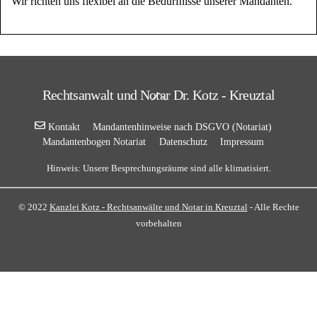
Wir richten uns flexibel an die Bedürfnisse unserer Mandanten.
Back
Rechtsanwalt und Notar Dr. Kotz - Kreuztal
To
Top
Kontakt
Mandantenhinweise nach DSGVO (Notariat)
Mandantenbogen Notariat
Datenschutz
Impressum
Hinweis: Unsere Besprechungsräume sind alle klimatisiert.
© 2022
Kanzlei Kotz - Rechtsanwälte und Notar in Kreuztal
- Alle Rechte
vorbehalten