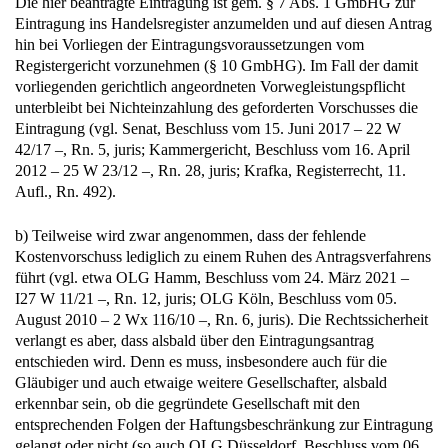
Die hier beantragte Eintragung ist gem. § 7 Abs. 1 GmbHG zur
Eintragung ins Handelsregister anzumelden und auf diesen Antrag
hin bei Vorliegen der Eintragungsvoraussetzungen vom
Registergericht vorzunehmen (§ 10 GmbHG). Im Fall der damit
vorliegenden gerichtlich angeordneten Vorwegleistungspflicht
unterbleibt bei Nichteinzahlung des geforderten Vorschusses die
Eintragung (vgl. Senat, Beschluss vom 15. Juni 2017 – 22 W
42/17 –, Rn. 5, juris; Kammergericht, Beschluss vom 16. April
2012 – 25 W 23/12 –, Rn. 28, juris; Krafka, Registerrecht, 11.
Aufl., Rn. 492).
b) Teilweise wird zwar angenommen, dass der fehlende
Kostenvorschuss lediglich zu einem Ruhen des Antragsverfahrens
führt (vgl. etwa OLG Hamm, Beschluss vom 24. März 2021 –
I27 W 11/21 –, Rn. 12, juris; OLG Köln, Beschluss vom 05.
August 2010 – 2 Wx 116/10 –, Rn. 6, juris). Die Rechtssicherheit
verlangt es aber, dass alsbald über den Eintragungsantrag
entschieden wird. Denn es muss, insbesondere auch für die
Gläubiger und auch etwaige weitere Gesellschafter, alsbald
erkennbar sein, ob die gegründete Gesellschaft mit den
entsprechenden Folgen der Haftungsbeschränkung zur Eintragung
gelangt oder nicht (so auch OLG Düsseldorf, Beschluss vom 06.