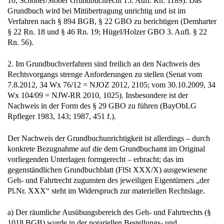
10; Schöner/Stöber Grundbuchrecht 15. Aufl. Rn. 1189). Das
Grundbuch wird bei Mitübertragung unrichtig und ist im
Verfahren nach § 894 BGB, § 22 GBO zu berichtigen (Demharter
§ 22 Rn. 18 und § 46 Rn. 19; Hügel/Holzer GBO 3. Aufl. § 22
Rn. 56).
2. Im Grundbuchverfahren sind freilich an den Nachweis des
Rechtsvorgangs strenge Anforderungen zu stellen (Senat vom
7.8.2012, 34 Wx 76/12 = NJOZ 2012, 2105; vom 30.10.2009, 34
Wx 104/09 = NJW-RR 2010, 1025). Insbesondere ist der
Nachweis in der Form des § 29 GBO zu führen (BayObLG
Rpfleger 1983, 143; 1987, 451 f.).
Der Nachweis der Grundbuchunrichtigkeit ist allerdings – durch
konkrete Bezugnahme auf die dem Grundbuchamt im Original
vorliegenden Unterlagen formgerecht – erbracht; das im
gegenständlichen Grundbuchblatt (FlSt XXX/X) ausgewiesene
Geh- und Fahrtrecht zugunsten des jeweiligen Eigentümers „der
Pl.Nr. XXX“ steht im Widerspruch zur materiellen Rechtslage.
a) Der räumliche Ausübungsbereich des Geh- und Fahrtrechts (§
1018 BGB) wurde in der notariellen Bestellungs- und