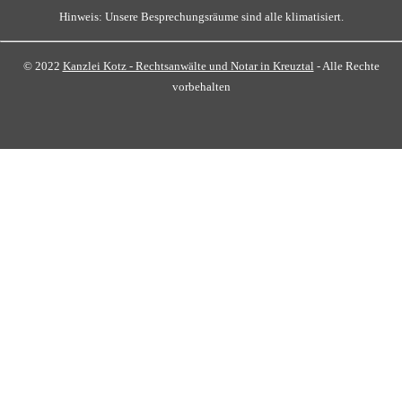
Hinweis: Unsere Besprechungsräume sind alle klimatisiert.
© 2022
Kanzlei Kotz - Rechtsanwälte und Notar in Kreuztal
- Alle Rechte
vorbehalten