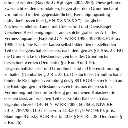
erbracht werden (BayObLG Rpfleger 2004, 280). Diese gehören
zwar nicht zu den Grundakten, liegen aber dem Grundbuchamt
vor und sind in dem gegenständlichen Berichtigungsantrag
individuell bezeichnet („VN XXX/XXX“). Taugliche
Nachweismittel sind auch mit Unterschrift und Dienstsiegel
versehene Bescheinigungen – auch solche grafischer Art – des
Vermessungsamts (BayObLG NJW-RR 1996, 397/398; FGPrax
1999, 172). Die Katasterkarten selbst bilden den darstellenden
Teil des Liegenschaftskatasters, nach dem gemäß § 2 Abs. 2 GBO
die Grundstücke im Bestandsverzeichnis des Grundbuchs
bezeichnet werden (Demharter § 2 Rnr. 9 und 19).
Liegenschaftskataster und Grundbuch sind in Übereinstimmung
zu halten (Demharter § 2 Rn. 22 f.). Die auch das Grundbuchamt
bindende Richtigkeitsvermutung des § 891 BGB erstreckt sich auf
die Eintragungen im Bestandsverzeichnis, aus denen sich in
Verbindung mit der dort in Bezug genommenen Katasterkarte
ersehen lässt, auf welchen Teil der Erdoberfläche sich das
Eigentum bezieht (BGH NJW-RR 2006, 662/663; NJW-RR
2013, 789/790; OLG Jena vom 14.3.2011, 9 W 599/10, juris;
Staudinger/Gursky BGB Bearb. 2013 § 891 Rn. 28; Demharter §
2 Rn. 26).