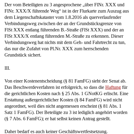
Der vom Beteiligten zu 3 angesprochene „über FlNr. XXX und
FlNr. XXX/X führende Weg“ ist in der Flurkarte zum Auszug aus
dem Liegenschaftskataster vom 1.8.2016 als querverlaufender
Verbindungsweg zwischen der an der Grundstücksgrenze von
FlSt XXX entlang führenden B.-Straße (FlSt XXX) und der an
FlSt XXX/X entlang führenden M.-Straße zu erkennen. Dieser
Verbindungsweg hat nichts mit dem Geh- und Fahrtrecht zu tun,
das nur die Zufahrt von Pl.Nr. XXX zum herrschenden
Grundstück sichert.
III.
Von einer Kostenentscheidung (§ 81 FamFG) sieht der Senat ab.
Das Beschwerdeverfahren ist erfolgreich, so dass die
Haftung
für
die gerichtlichen Kosten nach § 25 Abs. 1 GNotKG erlischt. Eine
Erstattung außergerichtlicher Kosten (§ 84 FamFG) wird nicht
angeordnet, weil dies nicht angemessen erscheint (§ 81 Abs. 1
Satz 1 FamFG). Der Beteiligte zu 3 ist lediglich angehört worden
(§ 7 Abs. 6 FamFG); er hat selbst keinen Antrag gestellt.
Daher bedarf es auch keiner Geschäftswertfestsetzung.