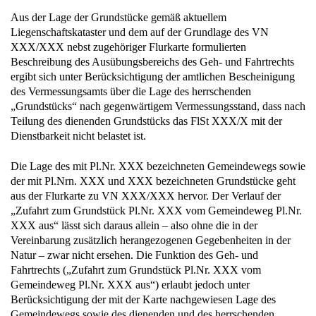
Aus der Lage der Grundstücke gemäß aktuellem
Liegenschaftskataster und dem auf der Grundlage des VN
XXX/XXX nebst zugehöriger Flurkarte formulierten
Beschreibung des Ausübungsbereichs des Geh- und Fahrtrechts
ergibt sich unter Berücksichtigung der amtlichen Bescheinigung
des Vermessungsamts über die Lage des herrschenden
„Grundstücks“ nach gegenwärtigem Vermessungsstand, dass nach
Teilung des dienenden Grundstücks das FlSt XXX/X mit der
Dienstbarkeit nicht belastet ist.
Die Lage des mit Pl.Nr. XXX bezeichneten Gemeindewegs sowie
der mit Pl.Nrn. XXX und XXX bezeichneten Grundstücke geht
aus der Flurkarte zu VN XXX/XXX hervor. Der Verlauf der
„Zufahrt zum Grundstück Pl.Nr. XXX vom Gemeindeweg Pl.Nr.
XXX aus“ lässt sich daraus allein – also ohne die in der
Vereinbarung zusätzlich herangezogenen Gegebenheiten in der
Natur – zwar nicht ersehen. Die Funktion des Geh- und
Fahrtrechts („Zufahrt zum Grundstück Pl.Nr. XXX vom
Gemeindeweg Pl.Nr. XXX aus“) erlaubt jedoch unter
Berücksichtigung der mit der Karte nachgewiesen Lage des
Gemeindewegs sowie des dienenden und des herrschenden