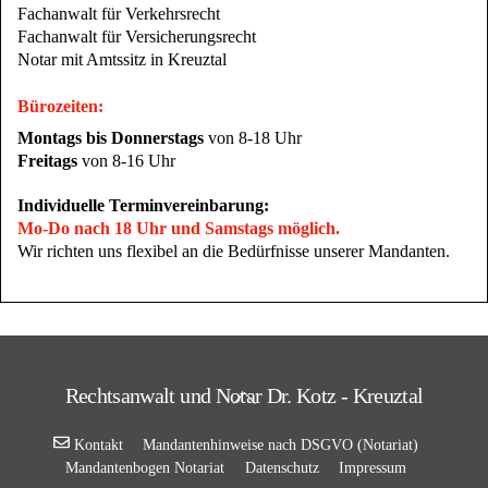
Fachanwalt für Verkehrsrecht
Fachanwalt für Versicherungsrecht
Notar mit Amtssitz in Kreuztal
Bürozeiten
:
Montags bis Donnerstags
von 8-18 Uhr
Freitags
von 8-16 Uhr
Individuelle Terminvereinbarung:
Mo-Do nach 18 Uhr und Samstags möglich.
Wir richten uns flexibel an die Bedürfnisse unserer Mandanten.
Back
Rechtsanwalt und Notar Dr. Kotz - Kreuztal
To
Top
Kontakt
Mandantenhinweise nach DSGVO (Notariat)
Mandantenbogen Notariat
Datenschutz
Impressum