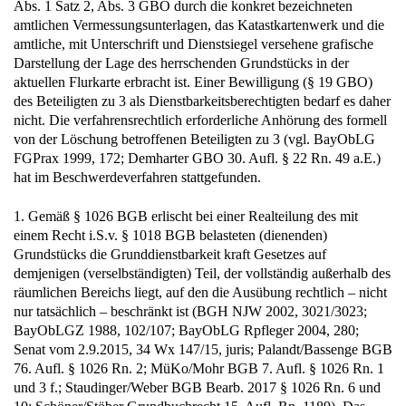
Abs. 1 Satz 2, Abs. 3 GBO durch die konkret bezeichneten
amtlichen Vermessungsunterlagen, das Katastkartenwerk und die
amtliche, mit Unterschrift und Dienstsiegel versehene grafische
Darstellung der Lage des herrschenden Grundstücks in der
aktuellen Flurkarte erbracht ist. Einer Bewilligung (§ 19 GBO)
des Beteiligten zu 3 als Dienstbarkeitsberechtigten bedarf es daher
nicht. Die verfahrensrechtlich erforderliche Anhörung des formell
von der Löschung betroffenen Beteiligten zu 3 (vgl. BayObLG
FGPrax 1999, 172; Demharter GBO 30. Aufl. § 22 Rn. 49 a.E.)
hat im Beschwerdeverfahren stattgefunden.
1. Gemäß § 1026 BGB erlischt bei einer Realteilung des mit
einem Recht i.S.v. § 1018 BGB belasteten (dienenden)
Grundstücks die Grunddienstbarkeit kraft Gesetzes auf
demjenigen (verselbständigten) Teil, der vollständig außerhalb des
räumlichen Bereichs liegt, auf den die Ausübung rechtlich – nicht
nur tatsächlich – beschränkt ist (BGH NJW 2002, 3021/3023;
BayObLGZ 1988, 102/107; BayObLG Rpfleger 2004, 280;
Senat vom 2.9.2015, 34 Wx 147/15, juris; Palandt/Bassenge BGB
76. Aufl. § 1026 Rn. 2; MüKo/Mohr BGB 7. Aufl. § 1026 Rn. 1
und 3 f.; Staudinger/Weber BGB Bearb. 2017 § 1026 Rn. 6 und