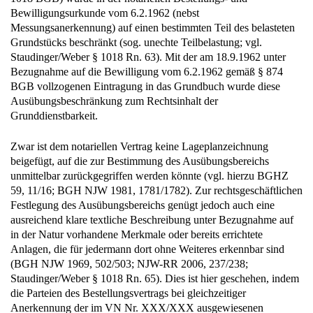
Bewilligungsurkunde vom 6.2.1962 (nebst
Messungsanerkennung) auf einen bestimmten Teil des belasteten
Grundstücks beschränkt (sog. unechte Teilbelastung; vgl.
Staudinger/Weber § 1018 Rn. 63). Mit der am 18.9.1962 unter
Bezugnahme auf die Bewilligung vom 6.2.1962 gemäß § 874
BGB vollzogenen Eintragung in das Grundbuch wurde diese
Ausübungsbeschränkung zum Rechtsinhalt der
Grunddienstbarkeit.
Zwar ist dem notariellen Vertrag keine Lageplanzeichnung
beigefügt, auf die zur Bestimmung des Ausübungsbereichs
unmittelbar zurückgegriffen werden könnte (vgl. hierzu BGHZ
59, 11/16; BGH NJW 1981, 1781/1782). Zur rechtsgeschäftlichen
Festlegung des Ausübungsbereichs genügt jedoch auch eine
ausreichend klare textliche Beschreibung unter Bezugnahme auf
in der Natur vorhandene Merkmale oder bereits errichtete
Anlagen, die für jedermann dort ohne Weiteres erkennbar sind
(BGH NJW 1969, 502/503; NJW-RR 2006, 237/238;
Staudinger/Weber § 1018 Rn. 65). Dies ist hier geschehen, indem
die Parteien des Bestellungsvertrags bei gleichzeitiger
Anerkennung der im VN Nr. XXX/XXX ausgewiesenen