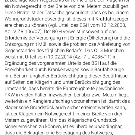
ein Notwegerecht in der Breite von drei Metern zuzubilligen.
Diese Breite ist der Tatsache geschuldet, dass es bei einem
Wohngrundstück notwendig ist, dieses mit Kraftfahrzeugen
erreichen zu können (vgl. Urteil des BGH vom 12.12.2008,
Az.: V ZR 106/07). Der BGH verweist insoweit auf das
Erfordernis der Versorgung mit Energie (Öllieferung) und die
Entsorgung mit Müll sowie die problemlose Anlieferung von
Gegenständen des täglichen Bedarfs. Das OLG München
weist mit Urteil vom 19.02.2014 (Az.: 7 U 4085/11) in
Ergänzung des vorgenannten Urteils des BGH auf die
Erreichbarkeit durch Krankenwagen sowie Baufahrzeuge
hin. Bei umfänglicher Berücksichtigung dieser Bedürfnisse
auf Seiten der Klägerin und unter Berücksichtigung des
Umstands, dass bereits die Fahrzeugbreite gewöhnlicher
PKW in vielen Fällen inzwischen bei über zwei Metern liegt,
weiterhin ein Rangieraufschlag vorzunehmen ist, damit das
klägerische Grundstück auch sicher erreicht werden kann,
ist der Klägerin ein Notwegerecht in einer Breite von drei
Metern zu gewähren. Um das klägerische Grundstück
sicher erreichen zu können, ist es überdies unabdingbar,
dass die Beklagten eine Befestigung des Notweges,