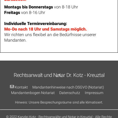
Montags bis Donnerstags
von 8-18 Uhr
Freitags
von 8-16 Uhr
Individuelle Terminvereinbarung:
Mo-Do nach 18 Uhr und Samstags möglich.
Wir richten uns flexibel an die Bedürfnisse unserer
Mandanten.
Back
Rechtsanwalt und Notar Dr. Kotz - Kreuztal
To
Top
Kontakt
Mandantenhinweise nach DSGVO (Notariat)
Mandantenbogen Notariat
Datenschutz
Impressum
Hinweis: Unsere Besprechungsräume sind alle klimatisiert.
© 2022
Kanzlei Kotz - Rechtsanwälte und Notar in Kreuztal
- Alle Rechte