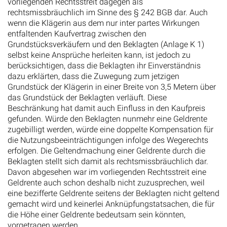
vorliegenden Rechtsstreit dagegen als
rechtsmissbräuchlich im Sinne des § 242 BGB dar. Auch
wenn die Klägerin aus dem nur inter partes Wirkungen
entfaltenden Kaufvertrag zwischen den
Grundstücksverkäufern und den Beklagten (Anlage K 1)
selbst keine Ansprüche herleiten kann, ist jedoch zu
berücksichtigen, dass die Beklagten ihr Einverständnis
dazu erklärten, dass die Zuwegung zum jetzigen
Grundstück der Klägerin in einer Breite von 3,5 Metern über
das Grundstück der Beklagten verläuft. Diese
Beschränkung hat damit auch Einfluss in den Kaufpreis
gefunden. Würde den Beklagten nunmehr eine Geldrente
zugebilligt werden, würde eine doppelte Kompensation für
die Nutzungsbeeinträchtigungen infolge des Wegerechts
erfolgen. Die Geltendmachung einer Geldrente durch die
Beklagten stellt sich damit als rechtsmissbräuchlich dar.
Davon abgesehen war im vorliegenden Rechtsstreit eine
Geldrente auch schon deshalb nicht zuzusprechen, weil
eine bezifferte Geldrente seitens der Beklagten nicht geltend
gemacht wird und keinerlei Anknüpfungstatsachen, die für
die Höhe einer Geldrente bedeutsam sein könnten,
vorgetragen werden.