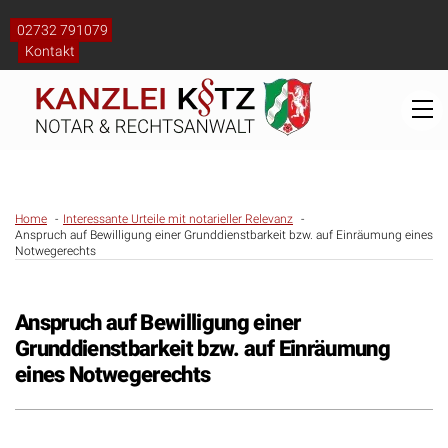
Skip
to
02732 791079
content
Kontakt
M
Home
Interessante Urteile mit notarieller Relevanz
Anspruch auf Bewilligung einer Grunddienstbarkeit bzw. auf Einräumung eines
Notwegerechts
Anspruch auf Bewilligung einer
Grunddienstbarkeit bzw. auf Einräumung
eines Notwegerechts