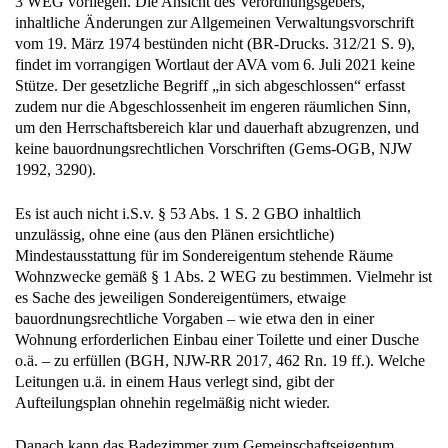
3 WEG vorliegen. Die Ansicht des Verordnungsgebers,
inhaltliche Änderungen zur Allgemeinen Verwaltungsvorschrift
vom 19. März 1974 bestünden nicht (BR-Drucks. 312/21 S. 9),
findet im vorrangigen Wortlaut der AVA vom 6. Juli 2021 keine
Stütze. Der gesetzliche Begriff „in sich abgeschlossen“ erfasst
zudem nur die Abgeschlossenheit im engeren räumlichen Sinn,
um den Herrschaftsbereich klar und dauerhaft abzugrenzen, und
keine bauordnungsrechtlichen Vorschriften (Gems-OGB, NJW
1992, 3290).
Es ist auch nicht i.S.v. § 53 Abs. 1 S. 2 GBO inhaltlich
unzulässig, ohne eine (aus den Plänen ersichtliche)
Mindestausstattung für im Sondereigentum stehende Räume
Wohnzwecke gemäß § 1 Abs. 2 WEG zu bestimmen. Vielmehr ist
es Sache des jeweiligen Sondereigentümers, etwaige
bauordnungsrechtliche Vorgaben – wie etwa den in einer
Wohnung erforderlichen Einbau einer Toilette und einer Dusche
o.ä. – zu erfüllen (BGH, NJW-RR 2017, 462 Rn. 19 ff.). Welche
Leitungen u.ä. in einem Haus verlegt sind, gibt der
Aufteilungsplan ohnehin regelmäßig nicht wieder.
Danach kann das Badezimmer zum Gemeinschaftseigentum