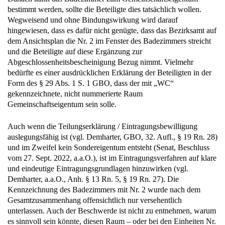
bestimmt werden, sollte die Beteiligte dies tatsächlich wollen.
Wegweisend und ohne Bindungswirkung wird darauf
hingewiesen, dass es dafür nicht genügte, dass das Bezirksamt auf
dem Ansichtsplan die Nr. 2 im Fenster des Badezimmers streicht
und die Beteiligte auf diese Ergänzung zur
Abgeschlossenheitsbescheinigung Bezug nimmt. Vielmehr
bedürfte es einer ausdrücklichen Erklärung der Beteiligten in der
Form des § 29 Abs. 1 S. 1 GBO, dass der mit „WC“
gekennzeichnete, nicht nummerierte Raum
Gemeinschaftseigentum sein solle.
Auch wenn die Teilungserklärung / Eintragungsbewilligung
auslegungsfähig ist (vgl. Demharter, GBO, 32. Aufl., § 19 Rn. 28)
und im Zweifel kein Sondereigentum entsteht (Senat, Beschluss
vom 27. Sept. 2022, a.a.O.), ist im Eintragungsverfahren auf klare
und eindeutige Eintragungsgrundlagen hinzuwirken (vgl.
Demharter, a.a.O., Anh. § 13 Rn. 5, § 19 Rn. 27). Die
Kennzeichnung des Badezimmers mit Nr. 2 wurde nach dem
Gesamtzusammenhang offensichtlich nur versehentlich
unterlassen. Auch der Beschwerde ist nicht zu entnehmen, warum
es sinnvoll sein könnte, diesen Raum – oder bei den Einheiten Nr.